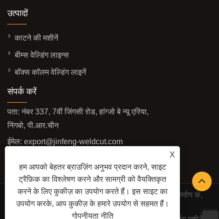
उत्पादों
काटने की मशीनें
बीम्स वेल्डिंग लाइन्स
बॉक्स कॉलम वेल्डिंग लाइनें
संपर्क करें
पता: नंबर 337, 7वीं जिंगसी रोड, हांग्जो बे न्यू एरिया,
निंगबो, पी.आर.चीन
ईमेल:
export@jinfeng-weldcut.com
X
फैक्स: +86-574-63487678
हम आपको बेहतर ब्राउज़िंग अनुभव प्रदान करने, साइट
टेलीफोन:
+86-574-63487698
ट्रैफ़िक का विश्लेषण करने और सामग्री को वैयक्तिकृत
करने के लिए कुकीज़ का उपयोग करते हैं। इस साइट का
कॉपीराइट © 2022 निंगबो जिनफेंग वेल्डिंग और कटिंग मशीनरी निर्माण कं,
उपयोग करके, आप कुकीज़ के हमारे उपयोग से सहमत हैं।
लिमिटेड -
गोपनीयता नीति