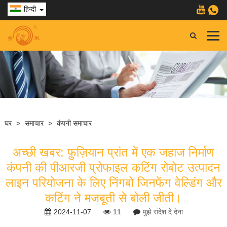
हिन्दी
घर
>
समाचार
>
कंपनी समाचार
अच्छी खबर: फ़ुज़ियान प्रांत में एक जहाज निर्माण
कंपनी की पीआरजी प्रोफाइल कटिंग रोबोट उत्पादन
लाइन परियोजना के लिए निंगबो जिनफेंग वेल्डिंग और
कटिंग ने मजबूती से बोली जीती।
2024-11-07
11
मुझे संदेश दे देना